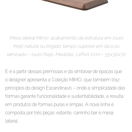
Mesa lateral Mimo: acabamento da estrutura em louro
freijó natural ou tingido; tampo superior em laca ou
laminado – louro freijó. Medidas: LxPxA (cm) – 55x30x70
E é a partir dessas premissas e da simbiose de épocas que
o designer apresenta a Coleção MIMO, que também traz
princípios do design Escandinavo – onde a simplicidade das
formas garante funcionalidade e sustentabilidade, e resulta
em produtos de formas puras e limpas. A nova linha é
composta por três peças: estante, carrinho bar e mesa
lateral.