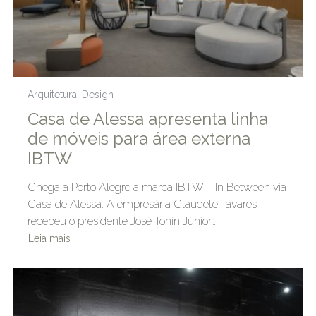
Arquitetura
,
Design
Casa de Alessa apresenta linha
de móveis para área externa
IBTW
Chega a Porto Alegre a marca IBTW – In Between via
Casa de Alessa. A empresária Claudete Tavares
recebeu o presidente José Tonin Júnior…
Leia mais