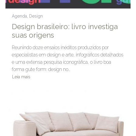
Agenda
,
Design
Design brasileiro: livro investiga
suas origens
Reunindo doze ensaios inéditos produzidos por
especialistas em design e arte, infográficos detalhados
e uma extensa pesquisa iconográfica, o livro boa
forma gute form: design no…
Leia mais