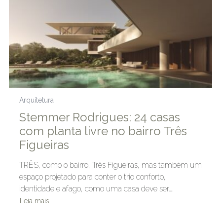
Arquitetura
Stemmer Rodrigues: 24 casas
com planta livre no bairro Três
Figueiras
TRÊS, como o bairro, Três Figueiras, mas também um
espaço projetado para conter o trio conforto,
identidade e afago, como uma casa deve ser….
Leia mais