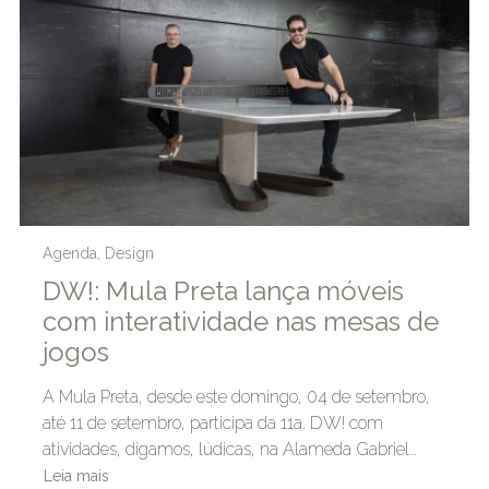
Agenda
,
Design
DW!: Mula Preta lança móveis
com interatividade nas mesas de
jogos
A Mula Preta, desde este domingo, 04 de setembro,
até 11 de setembro, participa da 11a. DW! com
atividades, digamos, lúdicas, na Alameda Gabriel…
Leia mais