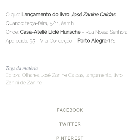
O que:
Lançamento do livro
José Zanine Caldas
Quando: terça-feira, 5/11, às 11h
Onde:
Casa-Ateliê Liciê Hunsche
– Rua Nossa Senhora
Aparecida, 95 – Vila Conceição –
Porto Alegre
/RS
Tags da matéria
Editora Olhares
,
José Zanine Caldas
,
lançamento
,
livro
,
Zanini de Zanine
FACEBOOK
TWITTER
PINTEREST