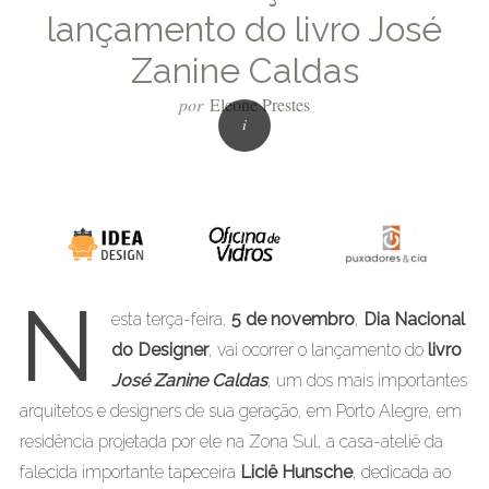
lançamento do livro José
Zanine Caldas
por
Eleone Prestes
N
esta terça-feira,
5 de novembro
,
Dia Nacional
do Designer
, vai ocorrer o lançamento do
livro
José Zanine Caldas
, um dos mais importantes
arquitetos e designers de sua geração, em Porto Alegre, em
residência projetada por ele na Zona Sul, a casa-ateliê da
falecida importante tapeceira
Liciê Hunsche
, dedicada ao