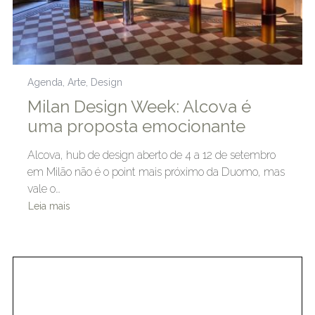
Agenda
,
Arte
,
Design
Milan Design Week: Alcova é
uma proposta emocionante
Alcova, hub de design aberto de 4 a 12 de setembro
em Milão não é o point mais próximo da Duomo, mas
vale o…
Leia mais