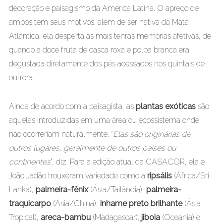
decoração e paisagismo da América Latina. O apreço de
ambos tem seus motivos: além de ser nativa da Mata
Atlântica, ela desperta as mais tenras memórias afetivas, de
quando a doce fruta de casca roxa e polpa branca era
degustada diretamente dos pés acessados nos quintais de
outrora.
Ainda de acordo com a paisagista, as
plantas exóticas
são
aquelas introduzidas em uma área ou ecossistema onde
não ocorreriam naturalmente. “
Elas são originárias de
outros lugares, geralmente de outros países ou
continentes
”, diz. Para a edição atual da CASACOR, ela e
João Jadão trouxeram variedade como a
ripsális
(África/Sri
Lanka),
palmeira-fênix
(Ásia/Tailândia),
palmeira-
traquicarpo
(Ásia/China),
inhame preto brilhante
(Ásia
Tropical),
areca-bambu
(Madagascar);
jiboia
(Oceania) e