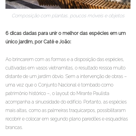
Composição com plantas, poucos móveis e objetos
6 dicas dadas para unir o melhor das espécies em um
único jardim, por Catê e João:
Ao brincarem com as formas e a disposição das espécies,
cultivadas em vasos vietnamitas, o resultado ressoa muito
distante de um jardim óbvio. Sem a intervenção de obras –
uma vez que o Conjunto Nacional é tombado como
patrimônio histórico –, o layout do Mirante Paulista
acompanha a sinuosidade do edifício. Portanto, as espécies
mais altas, como as palmeiras traquicarpos, possibilitaram
recobrir e colocar em segundo plano paredões e esquadrias
brancas.