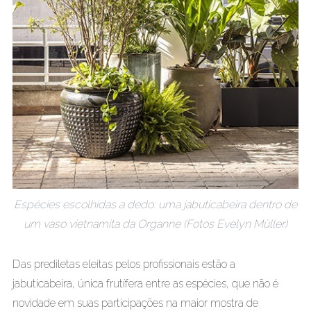
Espécies escolhidas a dedo: uma jabuticabeira dentro de
um vaso vietnamita da Organne (Fotos Evelyn Müller)
Das prediletas eleitas pelos profissionais estão a
jabuticabeira, única frutífera entre as espécies, que não é
novidade em suas participações na maior mostra de