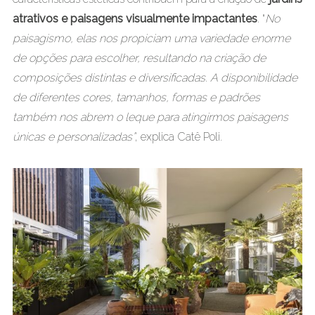
atrativos e paisagens visualmente impactantes
. “
No
paisagismo, elas nos propiciam uma variedade enorme
de opções para escolher, resultando na criação de
composições distintas e diversificadas. A disponibilidade
de diferentes cores, tamanhos, formas e padrões
também nos abrem o leque para atingirmos paisagens
únicas e personalizadas”
, explica Catê Poli.