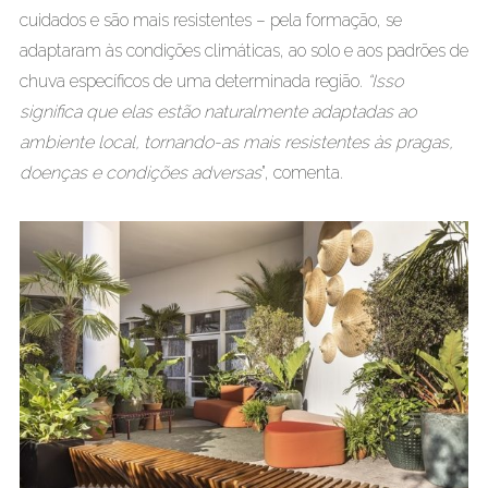
cuidados e são mais resistentes – pela formação, se
adaptaram às condições climáticas, ao solo e aos padrões de
chuva específicos de uma determinada região.
“Isso
significa que elas estão naturalmente adaptadas ao
ambiente local, tornando-as mais resistentes às pragas,
doenças e condições adversas
”, comenta.