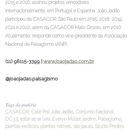
2015 e 2016, assinou projetos vencedores
internacionalmente, em Portugal e Espanha. João Jadão
participou da CASACOR São Paulo em 2015, 2018, 2019,
2021 e 2022, além da CASACOR Mato Grosso, em 2010.
Atualmente, responde como vice-presidente da Associação
Nacional de Paisagismo (ANP).
(11) 98115-3399 |
www.joaojadao.com.br
@joaojadao.paisagismo
Tags da matéria
CASACOR
,
Catê Poli João Jadão
,
Conjunto Nacional
,
DC33
,
estar ao ar lvre
,
Evelyn Müller
,
jardim
,
Paisagismo
,
plantas exóticas
,
plantas nativas
,
são paulo
,
Studio Prestes