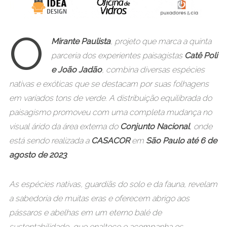
O
Mirante Paulista
, projeto que marca a quinta
parceria dos experientes paisagistas
Catê Poli
e João Jadão
, combina diversas espécies
nativas e exóticas que se destacam por suas folhagens
em variados tons de verde. A distribuição equilibrada do
paisagismo promoveu com uma completa mudança no
visual árido da área externa do
Conjunto Nacional
, onde
está sendo realizada a
CASACOR
em
São Paulo
até 6 de
agosto de 2023
.
As espécies nativas, guardiãs do solo e da fauna, revelam
a sabedoria de muitas eras e oferecem abrigo aos
pássaros e abelhas em um eterno balé de
sustentabilidade, que enaltece e acompanha os