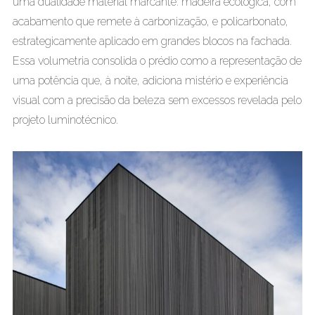
uma dualidade material marcante: madeira ecológica, com
acabamento que remete à carbonização, e policarbonato,
estrategicamente aplicado em grandes blocos na fachada.
Essa volumetria consolida o prédio como a representação de
uma potência que, à noite, adiciona mistério e experiência
visual com a precisão da beleza sem excessos revelada pelo
projeto luminotécnico.