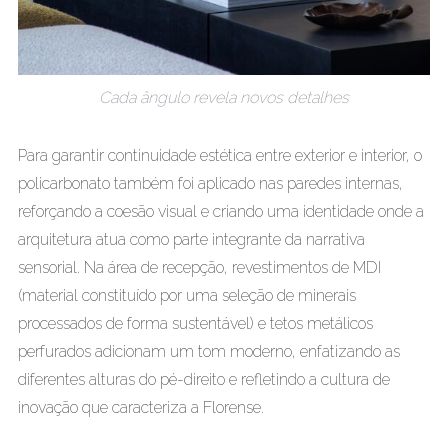
Cada ângulo revela novos detalhes
Para garantir continuidade estética entre exterior e interior, o
policarbonato também foi aplicado nas paredes internas,
reforçando a coesão visual e criando uma identidade onde a
arquitetura atua como parte integrante da narrativa
sensorial. Na área de recepção, revestimentos de MDI
(material constituído por uma seleção de minerais
processados de forma sustentável) e tetos metálicos
perfurados adicionam um tom moderno, enfatizando as
diferentes alturas do pé-direito e refletindo a cultura de
inovação que caracteriza a Florense.