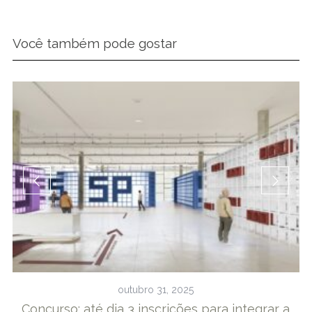
Você também pode gostar
outubro 31, 2025
o
Concurso: até dia 3 inscrições para integrar a
S