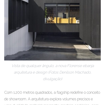
Vista de qualquer ângulo, a nova Florense ebanja
arquitetura e design (Fotos Denilson Machado,
divulgação)
Com 1.200 metros quadrados, a flagship redefine o conceito
de showroom. A arquitetura explora volumes precisos e