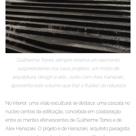
Guilherme Torres sempre reserva um elemento
surpreendente nos seus projetos, um misto de
arquitetura, design e arte. Junto com Alex Hanazaki,
apresenta este volume que traz a fluidez da natureza
No interior, uma visão escultural se destaca: uma cascata no
núcleo central da edificação, concebida em colaboração
entre as mentes efervescentes de Guilherme Torres e de
Alex Hanazaki. O projeto é de Hanazaki, arquiteto paisagista