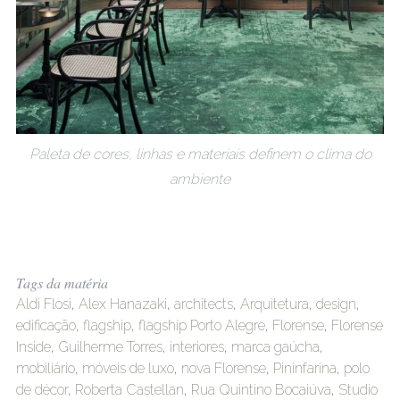
Paleta de cores, linhas e materiais definem o clima do
ambiente
Tags da matéria
Aldi Flosi
,
Alex Hanazaki
,
architects
,
Arquitetura
,
design
,
edificação
,
flagship
,
flagship Porto Alegre
,
Florense
,
Florense
Inside
,
Guilherme Torres
,
interiores
,
marca gaúcha
,
mobiliário
,
móveis de luxo
,
nova Florense
,
Pininfarina
,
polo
de décor
,
Roberta Castellan
,
Rua Quintino Bocaiúva
,
Studio