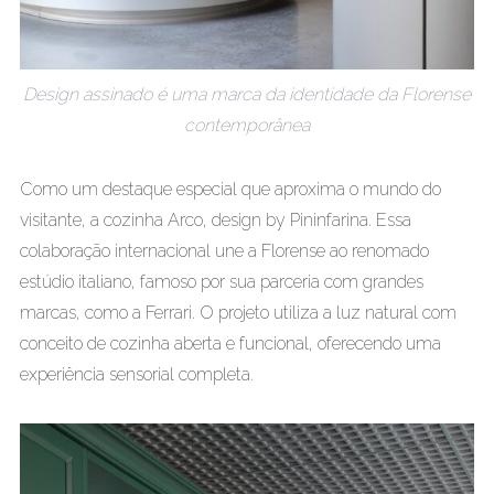
Design assinado é uma marca da identidade da Florense
contemporânea
Como um destaque especial que aproxima o mundo do
visitante, a cozinha Arco, design by Pininfarina. Essa
colaboração internacional une a Florense ao renomado
estúdio italiano, famoso por sua parceria com grandes
marcas, como a Ferrari. O projeto utiliza a luz natural com
conceito de cozinha aberta e funcional, oferecendo uma
experiência sensorial completa.