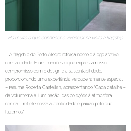
Há muito o que conhecer e vivenciar na visita à flagship
– A flagship de Porto Alegre reforça nosso diálogo afetivo
com a cidade. É um manifesto que expressa nosso
compromisso com o design e a sustentabilidade,
proporcionando uma experiência verdadeiramente especial
– resume Roberta Castellan, acrescentando “Cada detalhe –
da volumetria à iluminação, das coleções à atmosfera
cênica – reflete nossa autenticidade e paixão pelo que
fazemos”.