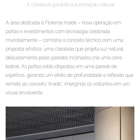
A claraboia garante a iluminação natural
A área dedicada à Florense Inside – nova operação em
portas e revestimentos com tecnologia celebrada
mundialmente – combina o conceito técnico com uma
proposta artística: uma claraboia que projeta luz natural
delicadamente pelas paredes inclinadas cria uma cena
teatral. As portas estão dispostas em uma parede de
espelhos, gerando um efeito de profundidade e reflexão que
remete ao conceito “Inside”, imergindo os visitantes em um
visual envolvente.