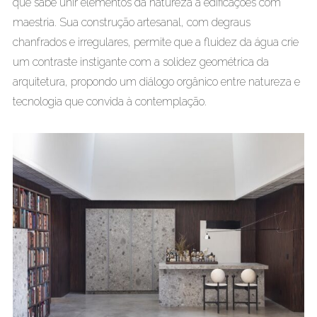
que sabe unir elementos da natureza a edificações com
maestria. Sua construção artesanal, com degraus
chanfrados e irregulares, permite que a fluidez da água crie
um contraste instigante com a solidez geométrica da
arquitetura, propondo um diálogo orgânico entre natureza e
tecnologia que convida à contemplação.