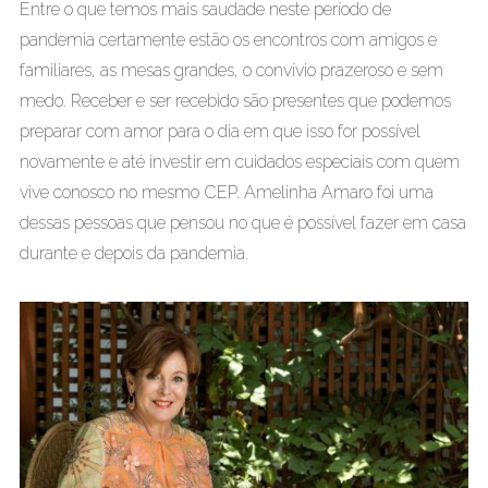
Entre o que temos mais saudade neste período de
pandemia certamente estão os encontros com amigos e
familiares, as mesas grandes, o convívio prazeroso e sem
medo. Receber e ser recebido são presentes que podemos
preparar com amor para o dia em que isso for possível
novamente e até investir em cuidados especiais com quem
vive conosco no mesmo CEP. Amelinha Amaro foi uma
dessas pessoas que pensou no que é possível fazer em casa
durante e depois da pandemia.