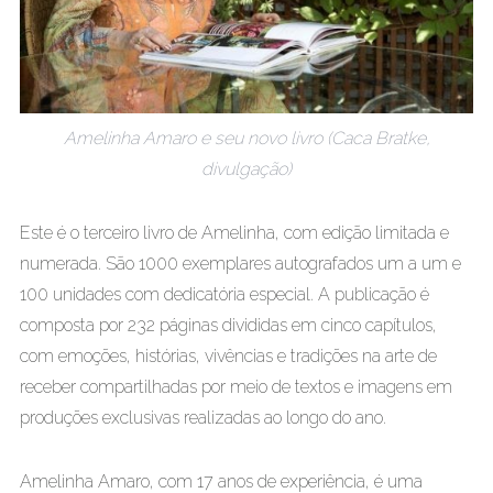
Amelinha Amaro e seu novo livro (Caca Bratke,
divulgação)
Este é o terceiro livro de Amelinha, com edição limitada e
numerada. São 1000 exemplares autografados um a um e
100 unidades com dedicatória especial. A publicação é
composta por 232 páginas divididas em cinco capítulos,
com emoções, histórias, vivências e tradições na arte de
receber compartilhadas por meio de textos e imagens em
produções exclusivas realizadas ao longo do ano.
Amelinha Amaro, com 17 anos de experiência, é uma