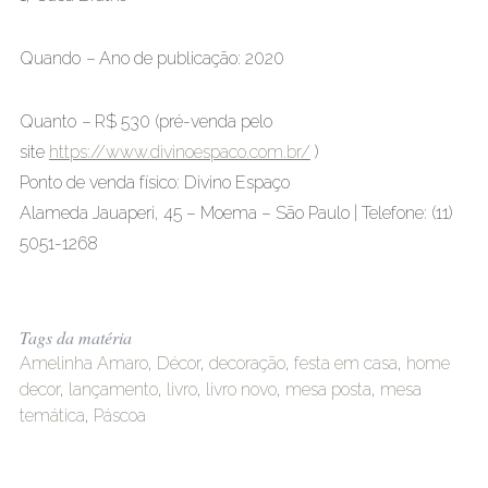
Quando
–
Ano de publicação: 2020
Quanto
–
R$ 530 (pré-venda pelo
site
https://www.divinoespaco.com.br/
)
Ponto de venda físico: Divino Espaço
Alameda Jauaperi, 45 – Moema – São Paulo | Telefone: (11)
5051-1268
Tags da matéria
Amelinha Amaro
,
Décor
,
decoração
,
festa em casa
,
home
decor
,
lançamento
,
livro
,
livro novo
,
mesa posta
,
mesa
temática
,
Páscoa