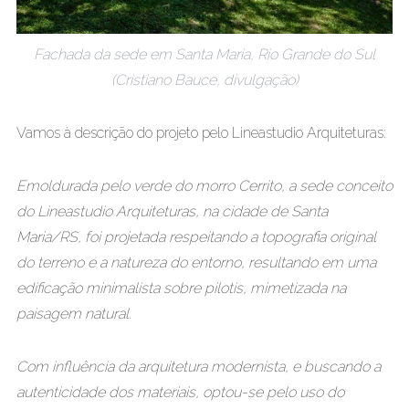
Fachada da sede em Santa Maria, Rio Grande do Sul
(Cristiano Bauce, divulgação)
Vamos à descrição do projeto pelo Lineastudio Arquiteturas:
Emoldurada pelo verde do morro Cerrito, a sede conceito
do Lineastudio Arquiteturas, na cidade de Santa
Maria/RS, foi projetada respeitando a topografia original
do terreno e a natureza do entorno, resultando em uma
edificação minimalista sobre pilotis, mimetizada na
paisagem natural.
Com influência da arquitetura modernista, e buscando a
autenticidade dos materiais, optou-se pelo uso do