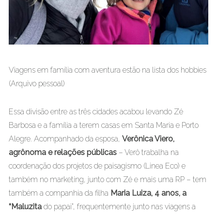
Viagens em família com aventura estão na lista dos hobbies
(Arquivo pessoal)
Essa divisão entre as três cidades acabou levando Zé
Barbosa e a família a terem casas em Santa Maria e Porto
Alegre. Acompanhado da esposa,
Verônica Viero,
agrônoma e relações públicas
– Verô trabalha na
coordenação dos projetos de paisagismo (Linea Eco) e
também no marketing, junto com Zé e mais uma RP – tem
também a companhia da filha
Maria Luiza, 4 anos, a
“Maluzita
do papai”, frequentemente junto nas viagens a