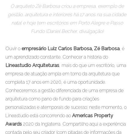
O arquiteto Zé Barbosa criou a empresa, exemplo de
gestão, arquitetura e interiores há 17 anos na sua cidade
natal e hoje tem escritórios em Porto Alegre e Passo
Fundo (Daniel Becher, divulgação)
Ouvir o
empresário Luiz Carlos Barbosa, Zé Barbosa
, é
um aprendizado constante. Conhecer a história do
Lineastudio Arquiteturas
, mais do que um escritório, uma
empresa de atuação ampla em torno da arquitetura que
completa 17 anos em 2020, é uma oportunidade.
Conheceremos a gestão diferenciada de uma empresa de
arquitetura como pano de fundo para criações
personalizadas e atemporais de sucesso: neste momento, o
Lineastudio está concorrendo ao
Americas Property
Awards
2020 da Inglaterra. Compartilho aqui a experiência
contada pelo seu criador (com pitadas de informações da