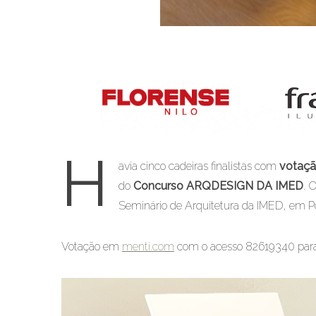
H
avia cinco cadeiras finalistas com
votaçã
do
Concurso ARQDESIGN DA IMED
. 
Seminário de Arquitetura da IMED, em Po
Votação em
menti.com
com o acesso 82619340 para vo