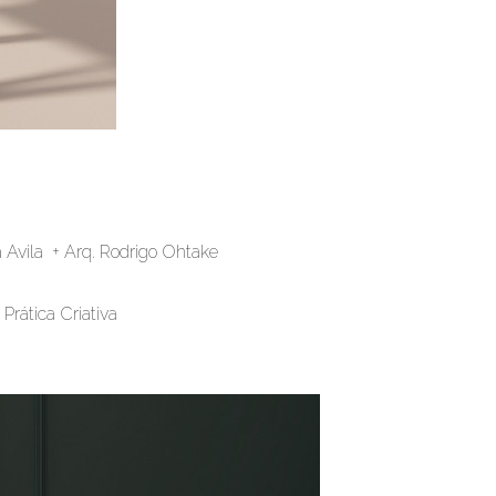
a Avila + Arq. Rodrigo Ohtake
 Prática Criativa