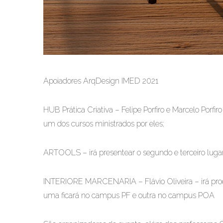
Apoiadores ArqDesign IMED 2021
HUB Prática Criativa – Felipe Porfiro e Marcelo Porf
um dos cursos ministrados por eles;
ARTOOLS – irá presentear o segundo e terceiro lugar
INTERIORE MARCENARIA – Flávio Oliveira – irá prod
uma ficará no campus PF e outra no campus POA