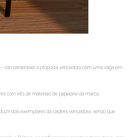
iro – irão presentear a proposta vencedora com uma vaga em
es com kits de materiais de papelaria da marca
uzir dois exemplares da cadeira vencedora, sendo que