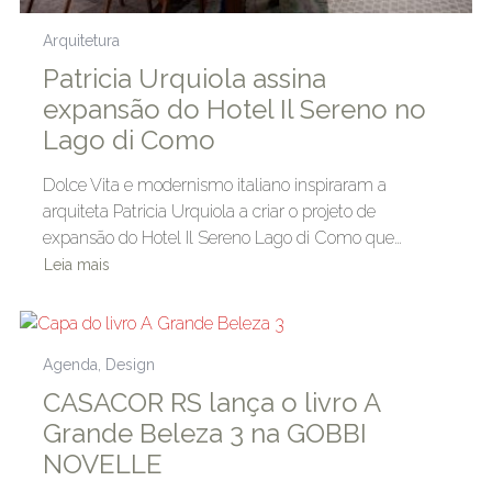
Arquitetura
Patricia Urquiola assina
expansão do Hotel Il Sereno no
Lago di Como
Dolce Vita e modernismo italiano inspiraram a
arquiteta Patricia Urquiola a criar o projeto de
expansão do Hotel Il Sereno Lago di Como que…
Leia mais
Agenda
,
Design
CASACOR RS lança o livro A
Grande Beleza 3 na GOBBI
NOVELLE