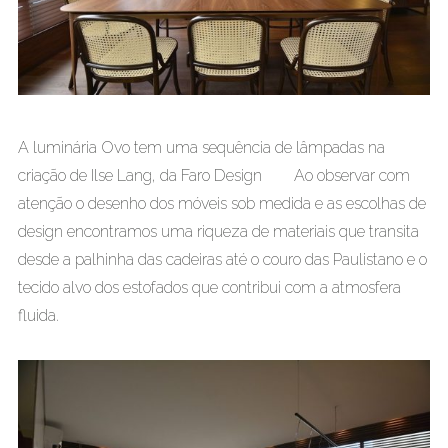
A luminária Ovo tem uma sequência de lâmpadas na
criação de Ilse Lang, da Faro Design Ao observar com
atenção o desenho dos móveis sob medida e as escolhas de
design encontramos uma riqueza de materiais que transita
desde a palhinha das cadeiras até o couro das Paulistano e o
tecido alvo dos estofados que contribui com a atmosfera
fluida.