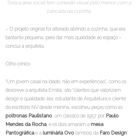
Toda a área social tem conexão visual pelo menos com a
bancada da cozinha
– O projeto original foi alterado abrindo a cozinha, que era
bastante pequena, para dar mais qualidade ao espaço –
conclui a arquiteta.
Olho clínico
“Um jovem casal na idade, não em experiências”, como os
descreve a arquiteta Emília, são “clientes que valorizam
design e qualidade: ela, estudante de Arquitetura e cliente
do escritório NV desde menina, escolheu peças como as
poltronas Paulistano
, um clássico de 1957 por
Paulo
Mendes da Rocha
, e os dois amaram a
mesa
Pantográfica
e a
luminária Ovo
(ambos) da
Faro Design
”.