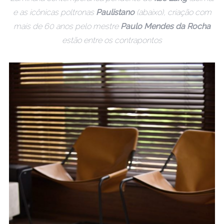
e as icônicas poltronas
Paulistano
(abaixo)
, criação com
mais de 60 anos pelo mestre
Paulo Mendes da Rocha
estão entre os contrapontos