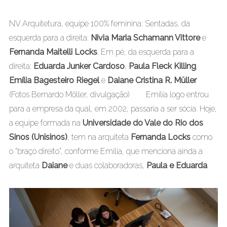
NV Arquitetura, equipe 100% feminina: Sentadas, da
esquerda para a direita:
Nivia Maria Schamann Vittore
e
Fernanda Maitelli Locks
. Em pé, da esquerda para a
direita:
Eduarda Junker Cardoso
,
Paula Fleck Killing
,
Emília Bagesteiro Riegel
e
Daiane Cristina R. Müller
(Fotos Bernardo Möller, divulgação) Emília logo entrou
para a empresa da qual, em 2002, passaria a ser sócia. Hoje,
a equipe formada na
Universidade do Vale do Rio dos
Sinos (Unisinos)
, tem na arquiteta
Fernanda Locks
como
o ”braço direito”, conforme Emília, que menciona ainda a
arquiteta
Daiane
e duas colaboradoras,
Paula e Eduarda
.