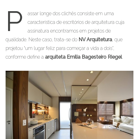
P
assar longe dos clichês consiste em uma
característica de escritórios de arquitetura cuja
assinatura encontramos em projetos de
qualidade. Neste caso, trata-se do
NV Arquitetura
, que
projetou “um lugar feliz para começar a vida a dois”,
conforme define a
arquiteta Emília Bagesteiro Riegel
.