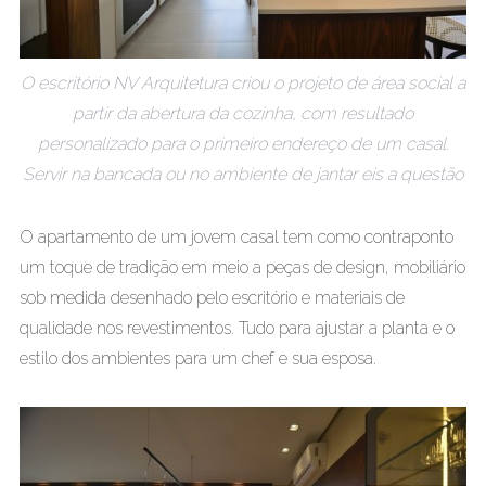
O escritório NV Arquitetura criou o projeto de área social a
partir da abertura da cozinha, com resultado
personalizado para o primeiro endereço de um casal.
Servir na bancada ou no ambiente de jantar eis a questão
O apartamento de um jovem casal tem como contraponto
um toque de tradição em meio a peças de design, mobiliário
sob medida desenhado pelo escritório e materiais de
qualidade nos revestimentos. Tudo para ajustar a planta e o
estilo dos ambientes para um chef e sua esposa.