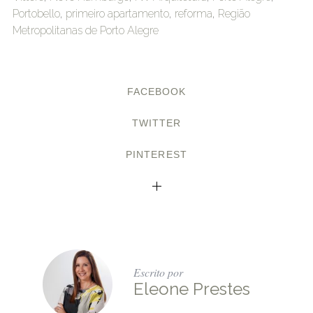
Portobello
,
primeiro apartamento
,
reforma
,
Região
Metropolitanas de Porto Alegre
FACEBOOK
TWITTER
PINTEREST
Escrito por
Eleone Prestes