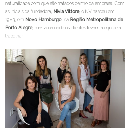
naturalidade com que são tratados dentro da empresa. Com
as iniciais da fundadora,
Nivia Vittore
, o NV nasceu em
1983, em
Novo Hamburgo
, na
Região Metropolitana de
Porto Alegre
, mas atua onde os clientes levam a equipe a
trabalhar.