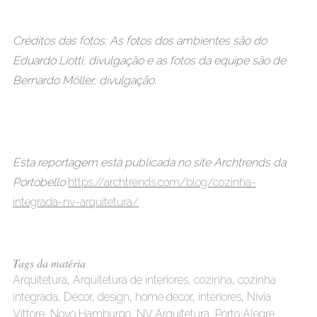
Créditos das fotos: As fotos dos ambientes são do
Eduardo Liotti, divulgação e as fotos da equipe são de
Bernardo Möller, divulgação.
Esta reportagem está publicada no site Archtrends da
Portobello
https://archtrends.com/blog/cozinha-
integrada-nv-arquitetura/
Tags da matéria
Arquitetura
,
Arquitetura de interiores
,
cozinha
,
cozinha
integrada
,
Décor
,
design
,
home decor
,
interiores
,
Nivia
Vittore
,
Novo Hamburgo
,
NV Arquitetura
,
Porto Alegre
,