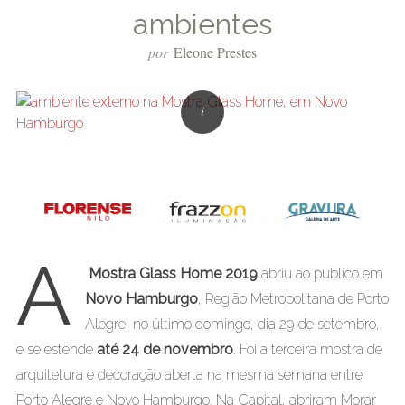
ambientes
por
Eleone Prestes
A
Mostra Glass Home 2019
abriu ao público em
Novo Hamburgo
, Região Metropolitana de Porto
Alegre, no último domingo, dia 29 de setembro,
e se estende
até 24 de novembro
. Foi a terceira mostra de
arquitetura e decoração aberta na mesma semana entre
Porto Alegre e Novo Hamburgo. Na Capital, abriram Morar