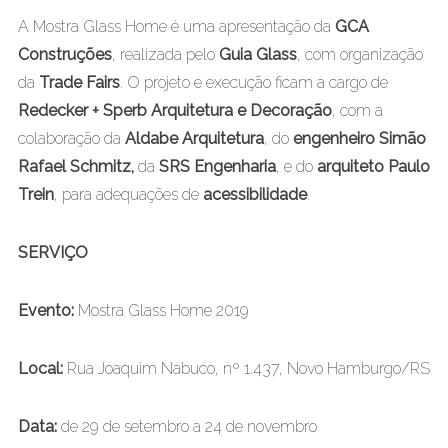
A Mostra Glass Home é uma apresentação da
GCA
Construções
, realizada pelo
Guia Glass
, com organização
da
Trade Fairs
. O projeto e execução ficam a cargo de
Redecker + Sperb Arquitetura e Decoração
, com a
colaboração da
Aldabe Arquitetura
, do
engenheiro Simão
Rafael Schmitz,
da
SRS Engenharia
, e do
arquiteto Paulo
Trein
, para adequações de
acessibilidade
.
SERVIÇO
Evento:
Mostra Glass Home 2019
Local:
Rua Joaquim Nabuco, nº 1.437, Novo Hamburgo/RS
Data:
de 29 de setembro a 24 de novembro