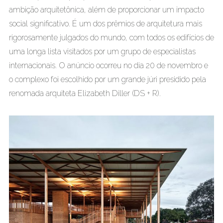
ambição arquitetônica, além de proporcionar um impacto
social significativo. É um dos prêmios de arquitetura mais
rigorosamente julgados do mundo, com todos os edifícios de
uma longa lista visitados por um grupo de especialistas
internacionais. O anúncio ocorreu no dia 20 de novembro e
o complexo foi escolhido por um grande júri presidido pela
renomada arquiteta Elizabeth Diller (DS + R).