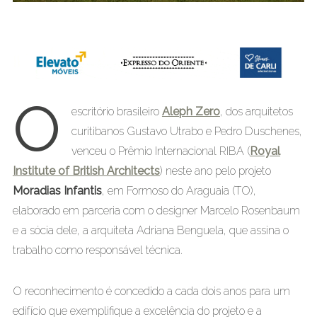
O
escritório brasileiro
Aleph Zero
, dos arquitetos
curitibanos Gustavo Utrabo e Pedro Duschenes,
venceu o Prêmio Internacional RIBA (
Royal
Institute of British Architects
) neste ano pelo projeto
Moradias Infantis
, em Formoso do Araguaia (TO),
elaborado em parceria com o designer Marcelo Rosenbaum
e a sócia dele, a arquiteta Adriana Benguela, que assina o
trabalho como responsável técnica.
O reconhecimento é concedido a cada dois anos para um
edifício que exemplifique a excelência do projeto e a