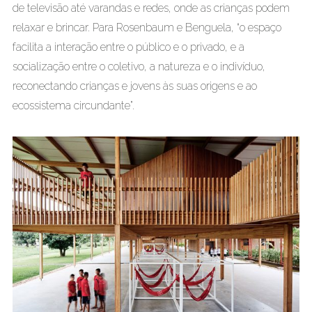
de televisão até varandas e redes, onde as crianças podem
relaxar e brincar. Para Rosenbaum e Benguela, “o espaço
facilita a interação entre o público e o privado, e a
socialização entre o coletivo, a natureza e o indivíduo,
reconectando crianças e jovens às suas origens e ao
ecossistema circundante”.