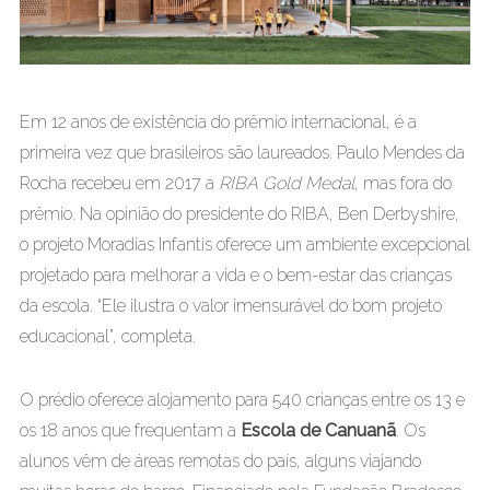
Em 12 anos de existência do prêmio internacional, é a
primeira vez que brasileiros são laureados. Paulo Mendes da
Rocha recebeu em 2017 a
RIBA Gold Medal
, mas fora do
prêmio. Na opinião do presidente do RIBA, Ben Derbyshire,
o projeto Moradias Infantis oferece um ambiente excepcional
projetado para melhorar a vida e o bem-estar das crianças
da escola. “Ele ilustra o valor imensurável do bom projeto
educacional”, completa.
O prédio oferece alojamento para 540 crianças entre os 13 e
os 18 anos que frequentam a
Escola de Canuanã
. Os
alunos vêm de áreas remotas do país, alguns viajando