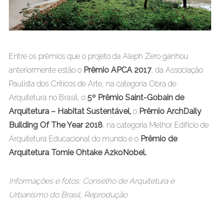
Entre os prêmios que o projeto da Aleph Zero ganhou
anteriormente estão o
Prêmio APCA 2017
, da Associação
Paulista dos Críticos de Arte, na categoria Obra de
Arquitetura no Brasil, o
5º Prêmio Saint-Gobain de
Arquitetura – Habitat Sustentável,
o
Prêmio ArchDaily
Building Of The Year 2018
, na categoria Melhor Edifício de
Arquitetura Educacional do mundo e o
Prêmio de
Arquitetura Tomie Ohtake AzkoNobel.
Informações e fotos: Conselho de Arquitetura e
Urbanismo do Brasil, Reprodução