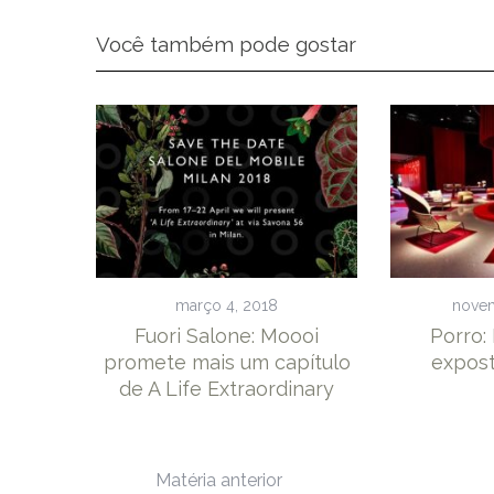
Você também pode gostar
março 4, 2018
novem
Fuori Salone: Moooi
Porro: 
promete mais um capítulo
expos
de A Life Extraordinary
Matéria anterior