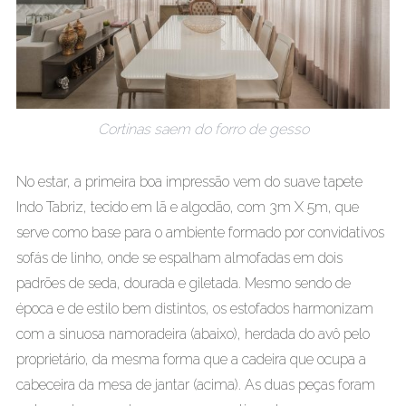
Cortinas saem do forro de gesso
No estar, a primeira boa impressão vem do suave tapete
Indo Tabriz, tecido em lã e algodão, com 3m X 5m, que
serve como base para o ambiente formado por convidativos
sofás de linho, onde se espalham almofadas em dois
padrões de seda, dourada e giletada. Mesmo sendo de
época e de estilo bem distintos, os estofados harmonizam
com a sinuosa namoradeira (abaixo), herdada do avô pelo
proprietário, da mesma forma que a cadeira que ocupa a
cabeceira da mesa de jantar (acima). As duas peças foram