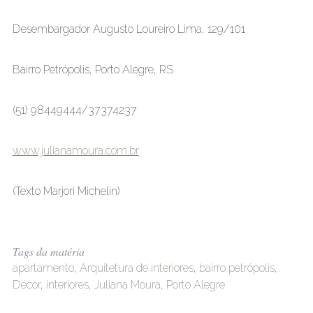
Desembargador Augusto Loureiro Lima, 129/101
Bairro Petrópolis, Porto Alegre, RS
(51) 98449444/37374237
www.julianamoura.com.br
(Texto Marjori Michelin)
Tags da matéria
apartamento
,
Arquitetura de interiores
,
bairro petrópolis
,
Décor
,
interiores
,
Juliana Moura
,
Porto Alegre