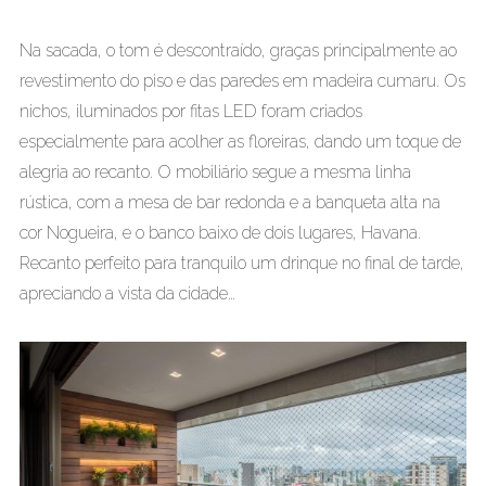
Na sacada, o tom é descontraído, graças principalmente ao
revestimento do piso e das paredes em madeira cumaru. Os
nichos, iluminados por fitas LED foram criados
especialmente para acolher as floreiras, dando um toque de
alegria ao recanto. O mobiliário segue a mesma linha
rústica, com a mesa de bar redonda e a banqueta alta na
cor Nogueira, e o banco baixo de dois lugares, Havana.
Recanto perfeito para tranquilo um drinque no final de tarde,
apreciando a vista da cidade…