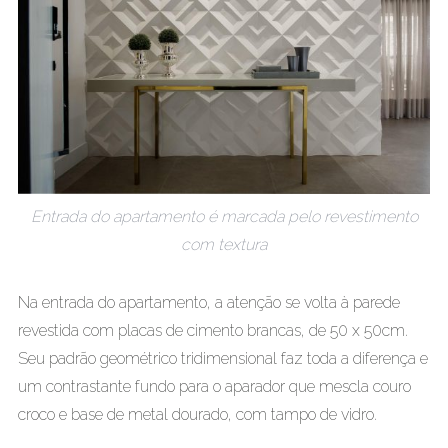
Entrada do apartamento é marcada pelo revestimento
com textura
Na entrada do apartamento, a atenção se volta à parede
revestida com placas de cimento brancas, de 50 x 50cm.
Seu padrão geométrico tridimensional faz toda a diferença e
um contrastante fundo para o aparador que mescla couro
croco e base de metal dourado, com tampo de vidro.