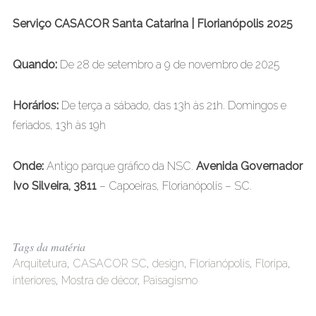
Serviço CASACOR Santa Catarina | Florianópolis 2025
Quando:
De 28 de setembro a 9 de novembro de 2025
Horários:
De terça a sábado, das 13h às 21h. Domingos e
feriados, 13h às 19h
Onde:
Antigo parque gráfico da NSC.
Avenida Governador
Ivo Silveira, 3811
– Capoeiras, Florianópolis – SC.
Tags da matéria
Arquitetura
,
CASACOR SC
,
design
,
Florianópolis
,
Floripa
,
interiores
,
Mostra de décor
,
Paisagismo