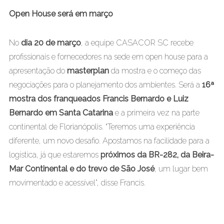
Open House será em março
No
dia 20 de março
, a equipe CASACOR SC recebe
profissionais e fornecedores na sede em open house para a
apresentação do
masterplan
da mostra e o começo das
negociações para o planejamento dos ambientes. Será a
16ª
mostra dos franqueados Francis Bernardo e Luiz
Bernardo em Santa Catarina
e a primeira vez na parte
continental de Florianópolis. “Teremos uma experiência
diferente, um novo desafio. Apostamos na facilidade para a
logística, já que estaremos
próximos da BR-282, da Beira-
Mar Continental e do trevo de São José
, um lugar bem
movimentado e acessível”, disse Francis.