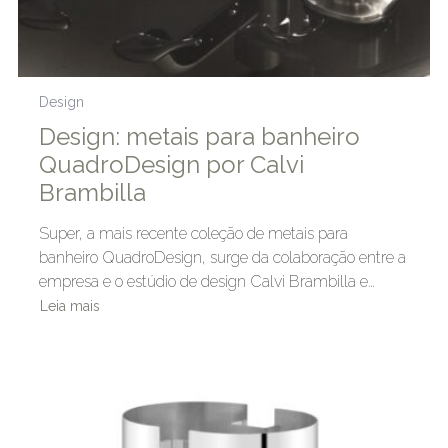
Design
Design: metais para banheiro
QuadroDesign por Calvi
Brambilla
Super, a mais recente coleção de metais para
banheiro QuadroDesign, surge da colaboração entre a
empresa e o estúdio de design Calvi Brambilla e…
Leia mais