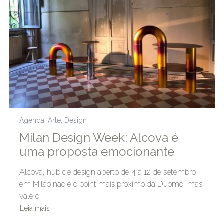
Agenda
,
Arte
,
Design
Milan Design Week: Alcova é
uma proposta emocionante
Alcova, hub de design aberto de 4 a 12 de setembro
em Milão não é o point mais próximo da Duomo, mas
vale o…
Leia mais