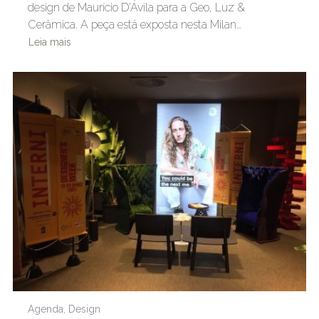
design de Maurício D’Ávila para a Geo, Luz &
Cerâmica. A peça está exposta nesta Milan…
Leia mais
Agenda
,
Design