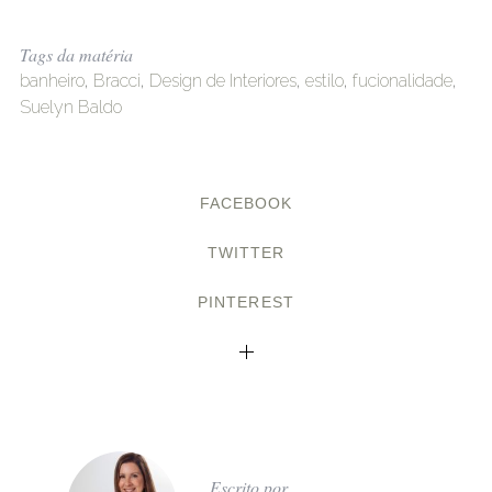
Tags da matéria
banheiro
,
Bracci
,
Design de Interiores
,
estilo
,
fucionalidade
,
Suelyn Baldo
FACEBOOK
TWITTER
PINTEREST
Escrito por