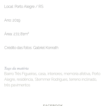
Local: Porto Alegre / RS
Ano: 2019
Área: 272,81m²
Crédito das fotos: Gabriel Konrath
Tags da matéria
Bairro Três Figueiras
,
casa
,
interiores
,
memória afetiva
,
Porto
Alegre
,
residência
,
Stemmer Rodrigues
,
terreno inclinado
,
três pavimentos
FACEBOOK