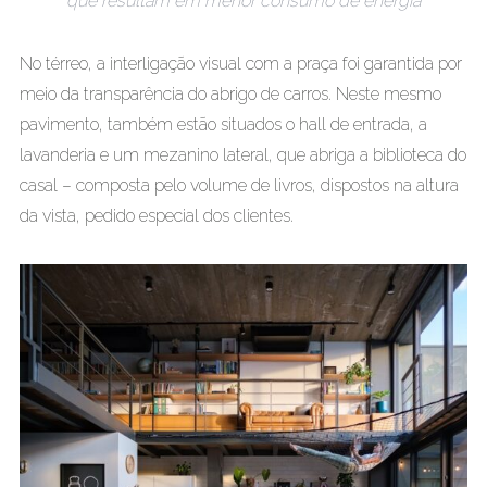
que resultam em menor consumo de energia
No térreo, a interligação visual com a praça foi garantida por
meio da transparência do abrigo de carros. Neste mesmo
pavimento, também estão situados o hall de entrada, a
lavanderia e um mezanino lateral, que abriga a biblioteca do
casal – composta pelo volume de livros, dispostos na altura
da vista, pedido especial dos clientes.