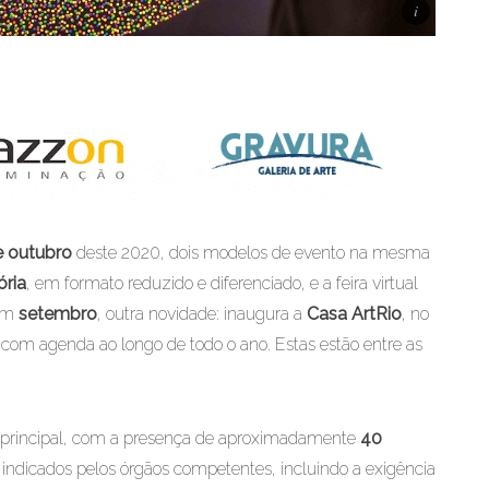
e outubro
deste 2020, dois modelos de evento na mesma
ória
, em formato reduzido e diferenciado, e a feira virtual
 em
setembro
, outra novidade: inaugura a
Casa ArtRio
, no
com agenda ao longo de todo o ano. Estas estão entre as
o principal, com a presença de aproximadamente
40
 indicados pelos órgãos competentes, incluindo a exigência