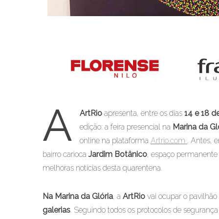
A
ArtRio
apresenta, entre os dias
14 e 18 d
edição: a feira presencial na
Marina da Gl
online na plataforma
Artrio.com
. Antes,
bairro carioca
Jardim Botânico
, espaço permanente 
melhoras notícias desta quarentena.
Na Marina da Glória
, a
ArtRio
vai ocupar o pavilhã
galerias
. Seguindo todos os protocolos de segurança