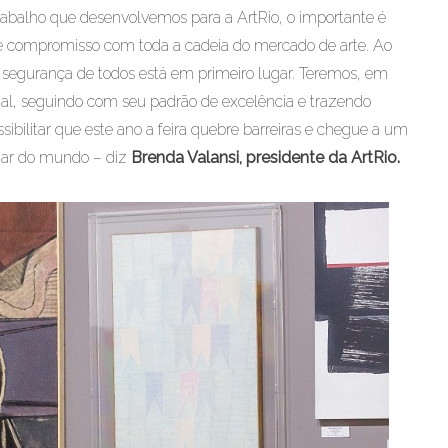
abalho que desenvolvemos para a ArtRio, o importante é
te compromisso com toda a cadeia do mercado de arte. Ao
gurança de todos está em primeiro lugar. Teremos, em
al, seguindo com seu padrão de excelência e trazendo
ssibilitar que este ano a feira quebre barreiras e chegue a um
gar do mundo – diz
Brenda Valansi, presidente da ArtRio.