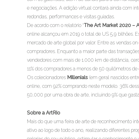
e negociações. A edição virtual contará ainda com 
redondas, performances e visitas guiadas.
De acordo com o relatório “
The Art Market 2020 – 
online alcançou em 2019 o total de US 5,9 bilhões. 
mercado de arte global por valor. Entre as vendas o
compradores. Enquanto a maior parte das transações
vendedores com mais de 1.000 km de distância, cer
11% dos compradores a menos de 50 quilômetros de d
Os colecionadores
Millenials
(em geral nascidos entr
online, com 92% comprando neste modelo. 36% dess
50,000 por uma obra de arte, incluindo 9% que gas
Sobre a ArtRio
Mais do que uma feira de arte de reconhecimento in
ativo ao logo de todo o ano, realizando diferentes p
galerias de seu público, estimular o conhecimento e v