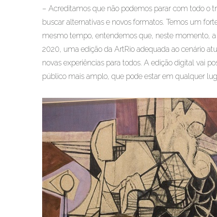
– Acreditamos que não podemos parar com todo o tr
buscar alternativas e novos formatos. Temos um for
mesmo tempo, entendemos que, neste momento, a se
2020, uma edição da ArtRio adequada ao cenário atu
novas experiências para todos. A edição digital vai po
público mais amplo, que pode estar em qualquer lu