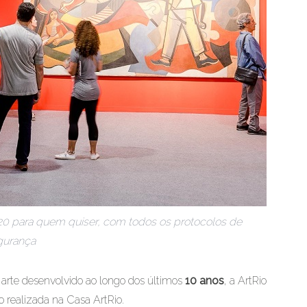
20 para quem quiser, com todos os protocolos de
gurança
 arte desenvolvido ao longo dos últimos
10 anos
, a ArtRio
 realizada na Casa ArtRio.