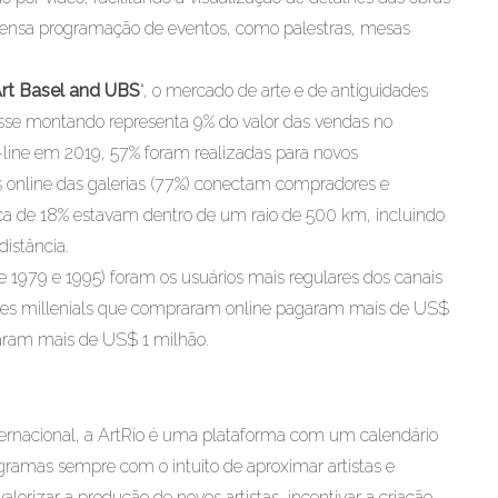
intensa programação de eventos, como palestras, mesas
Art Basel and UBS
“, o mercado de arte e de antiguidades
Esse montando representa 9% do valor das vendas no
n-line em 2019, 57% foram realizadas para novos
 online das galerias (77%) conectam compradores e
ca de 18% estavam dentro de um raio de 500 km, incluindo
istância.
e 1979 e 1995) foram os usuários mais regulares dos canais
es millenials que compraram online pagaram mais de US$
taram mais de US$ 1 milhão.
ternacional, a ArtRio é uma plataforma com um calendário
rogramas sempre com o intuito de aproximar artistas e
alorizar a produção de novos artistas, incentivar a criação