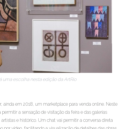
rá uma escolha nesta edição da ArtRio
çar, ainda em 2018, um marketplace para venda online. Neste
ermitir a sensação de visitação da feira e das galerias
artistas e histórico. Um chat vai permitir a conversa direta
 por vídeo, facilitando a visualização de detalhes das obras