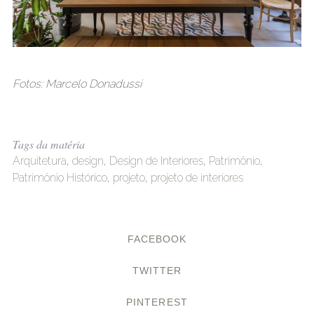
Fotos: Marcelo Donadussi
Tags da matéria
Arquitetura
,
design
,
Design de Interiores
,
Patrimônio
,
Patrimônio Histórico
,
projeto
,
projeto de interiores
FACEBOOK
TWITTER
PINTEREST