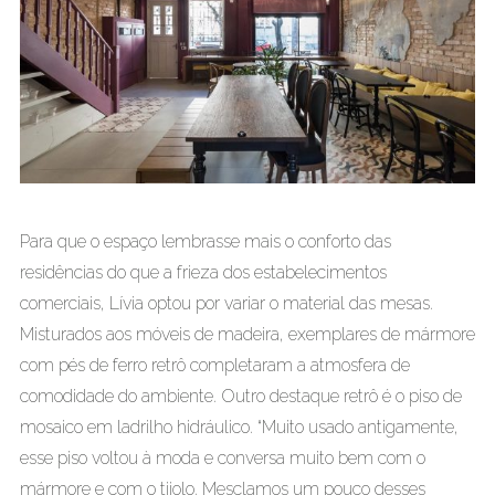
Para que o espaço lembrasse mais o conforto das
residências do que a frieza dos estabelecimentos
comerciais, Lívia optou por variar o material das mesas.
Misturados aos móveis de madeira, exemplares de mármore
com pés de ferro retrô completaram a atmosfera de
comodidade do ambiente. Outro destaque retrô é o piso de
mosaico em ladrilho hidráulico. “Muito usado antigamente,
esse piso voltou à moda e conversa muito bem com o
mármore e com o tijolo. Mesclamos um pouco desses