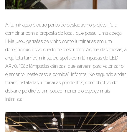
A iluminação é outro ponto de destaque no projeto. Para
combinar com a proposta do local, que possui uma adega,
Lívia usou garrafas de vinho como luminárias em um
desenho exclusivo criado pelo escritório. Acima das mesas, a
arquiteta também instalou spots com lâmpadas de LED
AR70. “São lâmpadas cênicas, que servem para valorizar o
elemento, neste caso a comida”, informa. No segundo andar,
foram instaladas luminárias pendentes, com objetivo de
deixar o pé direito um pouco menor e o espaço mais
intimista.