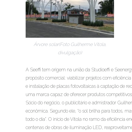
Árvore solar(Foto Guilherme Vitola,
divulgação)
A Seeffi tem origem na união da Studioeffi e Seener
propósito comercial: viabilizar projetos com eficiência
e instalação de placas fotovoltaicas à captação de re
uma marca capaz de oferecer produtos competitivos
Sócio do negócio, o publicitário e admistrador Guilhe
econômica. Segundo ele, “o sol brilha para todos, 
todo o dia”. O início de Vitola no ramo da eficiência 
centenas de obras de iluminação LED, reaproveitament