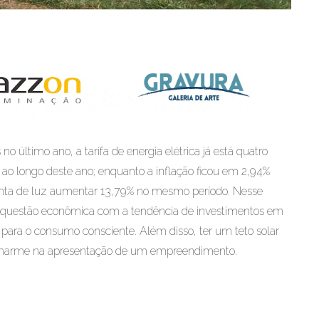
no último ano, a tarifa de energia elétrica já está quatro
, ao longo deste ano; enquanto a inflação ficou em 2,94%
 a conta de luz aumentar 13,79% no mesmo período. Nesse
 a questão econômica com a tendência de investimentos em
para o consumo consciente. Além disso, ter um teto solar
 charme na apresentação de um empreendimento.