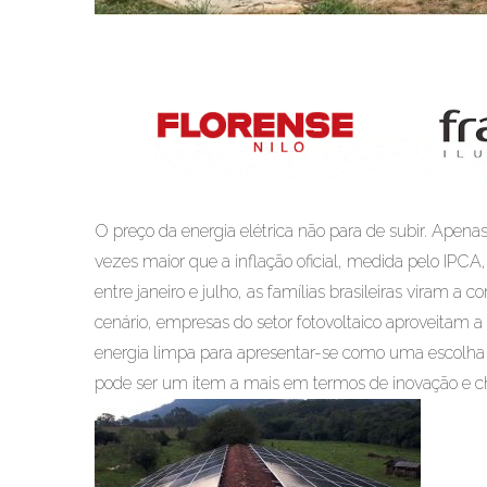
O preço da energia elétrica não para de subir. Apenas 
vezes maior que a inflação oficial, medida pelo IPCA
entre janeiro e julho, as famílias brasileiras viram
cenário, empresas do setor fotovoltaico aproveitam
energia limpa para apresentar-se como uma escolha 
pode ser um item a mais em termos de inovação e