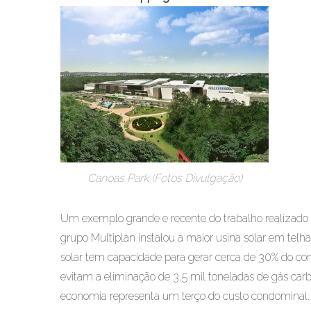
Canoas Park (Fotos Divulgação)
Um exemplo grande e recente do trabalho realizado
grupo Multiplan instalou a maior usina solar em telh
solar tem capacidade para gerar cerca de 30% do cons
evitam a eliminação de 3,5 mil toneladas de gás carbô
economia representa um terço do custo condominal.