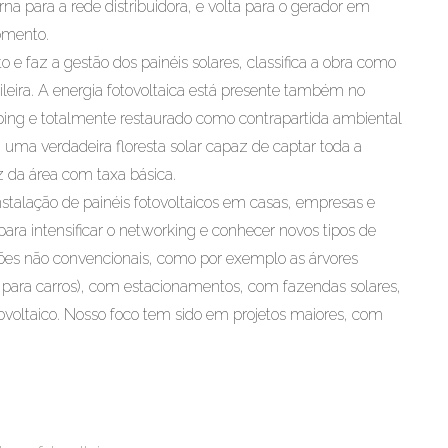
a para a rede distribuidora, e volta para o gerador em
omento.
 e faz a gestão dos painéis solares, classifica a obra como
leira. A energia fotovoltaica está presente também no
ping e totalmente restaurado como contrapartida ambiental
s, uma verdadeira floresta solar capaz de captar toda a
z da área com taxa básica.
stalação de painéis fotovoltaicos em casas, empresas e
para intensificar o networking e conhecer novos tipos de
ções não convencionais, como por exemplo as árvores
 para carros), com estacionamentos, com fazendas solares,
ovoltaico. Nosso foco tem sido em projetos maiores, com