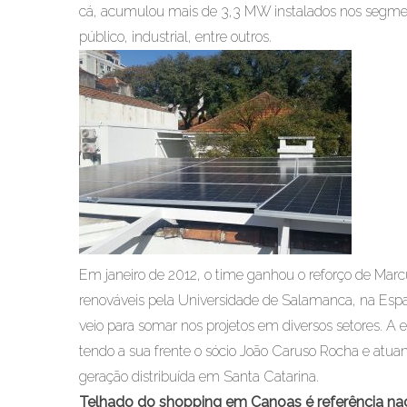
cá, acumulou mais de 3,3 MW instalados nos segmentos
público, industrial, entre outros.
Em janeiro de 2012, o time ganhou o reforço de Mar
renováveis pela Universidade de Salamanca, na Espan
veio para somar nos projetos em diversos setores. A
tendo a sua frente o sócio João Caruso Rocha e atua
geração distribuída em Santa Catarina.
Telhado do shopping em Canoas é referência na