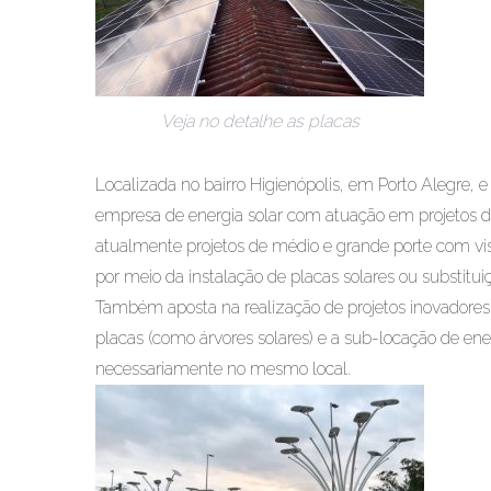
Veja no detalhe as placas
Localizada no bairro Higienópolis, em Porto Alegre,
empresa de energia solar com atuação em projetos de 
atualmente projetos de médio e grande porte com vis
por meio da instalação de placas solares ou substitu
Também aposta na realização de projetos inovadores 
placas (como árvores solares) e a sub-locação de ene
necessariamente no mesmo local.