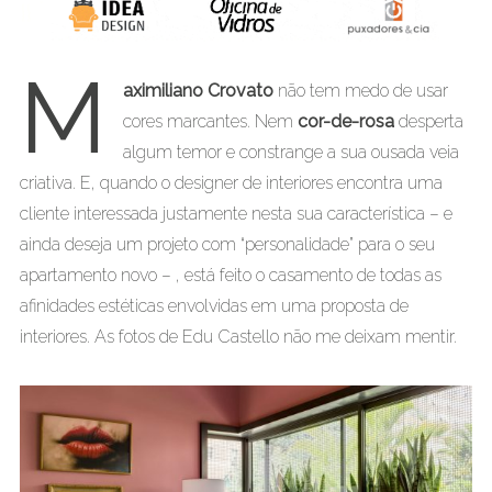
M
aximiliano Crovato
não tem medo de usar
cores marcantes. Nem
cor-de-rosa
desperta
algum temor e constrange a sua ousada veia
criativa. E, quando o designer de interiores encontra uma
cliente interessada justamente nesta sua característica – e
ainda deseja um projeto com “personalidade” para o seu
apartamento novo – , está feito o casamento de todas as
afinidades estéticas envolvidas em uma proposta de
interiores. As fotos de Edu Castello não me deixam mentir.