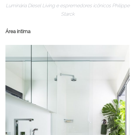
Luminária Diesel Living e espremedores icônicos Philippe
Starck
Área íntima