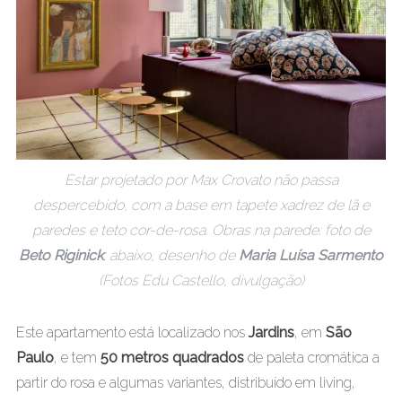
Estar projetado por Max Crovato não passa
despercebido, com a base em tapete xadrez de lã e
paredes e teto cor-de-rosa. Obras na parede: foto de
Beto Riginick
; abaixo, desenho de
Maria Luísa Sarmento
(Fotos Edu Castello, divulgação)
Este apartamento está localizado nos
Jardins
, em
São
Paulo
, e tem
50 metros
quadrados
de paleta cromática a
partir do rosa e algumas variantes, distribuído em living,