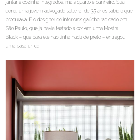
jantar e cozinha integrados, mais quarto e banheiro. Sua
dona, uma jovem advogada solteira, de 35 anos sabia o que
procurava. E o designer de interiores gaúcho radicado em
São Paulo, que já havia testado a cor em uma Mostra
Black – que para ele não tinha nada de preto – entregou
uma casa única.