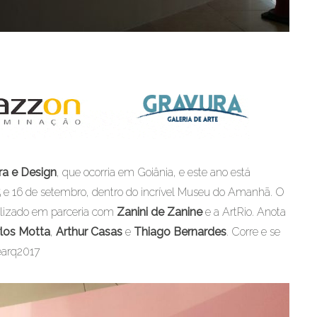
ra e Design
, que ocorria em Goiânia, e este ano está
15 e 16 de setembro, dentro do incrível Museu do Amanhã. O
alizado em parceria com
Zanini de Zanine
e a ArtRio. Anota
los Motta
,
Arthur Casas
e
Thiago Bernardes
. Corre e se
earq2017