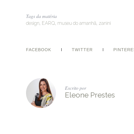
Tags da matéria
design
,
EARQ
,
museu do amanhã
,
zanini
FACEBOOK
TWITTER
PINTERE
Escrito por
Eleone Prestes