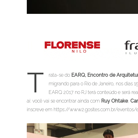
T
rata-se do
EARQ, Encontro de Arquitetu
migrando para o Rio de Janeiro, nos dias 
EARQ 2017 no RJ terá conteúdo e será re
aí: você vai se encontrar ainda com
Ruy Ohtake
,
Car
inscreve em https://www2.gosites.com.br/eventos/