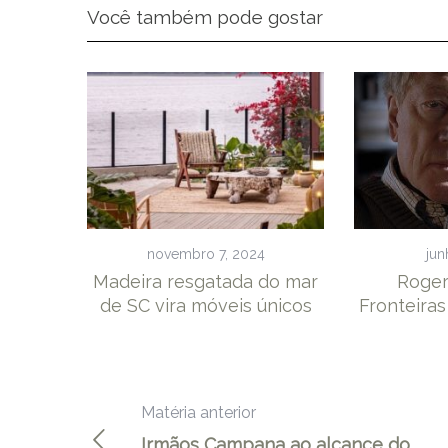
Você também pode gostar
novembro 7, 2024
jun
Madeira resgatada do mar
Roger
de SC vira móveis únicos
Fronteira
Matéria anterior
Irmãos Campana ao alcance do