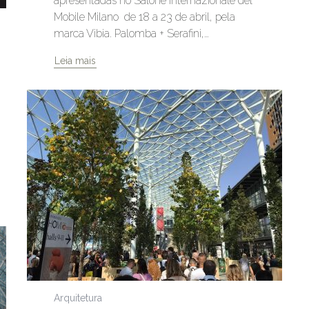
apresentadas no Salone Internazionale del
Mobile Milano de 18 a 23 de abril, pela
marca Vibia. Palomba + Serafini,…
Leia mais
Arquitetura