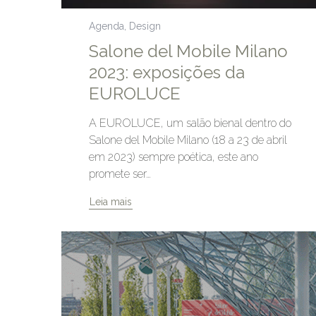
Agenda
,
Design
Salone del Mobile Milano
2023: exposições da
EUROLUCE
A EUROLUCE, um salão bienal dentro do
Salone del Mobile Milano (18 a 23 de abril
em 2023) sempre poética, este ano
promete ser…
Leia mais