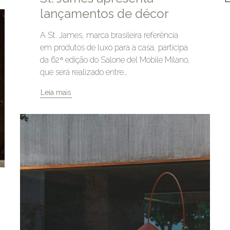
lançamentos de décor
A St. James, marca brasileira referência
em produtos de luxo para a casa, participa
da 62ª edição do Salone del Mobile Milano,
que será realizado entre…
Leia mais