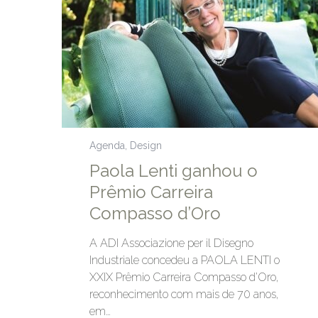
Agenda
,
Design
Paola Lenti ganhou o
Prêmio Carreira
Compasso d’Oro
A ADI Associazione per il Disegno
Industriale concedeu a PAOLA LENTI o
XXIX Prêmio Carreira Compasso d’Oro,
reconhecimento com mais de 70 anos,
em…