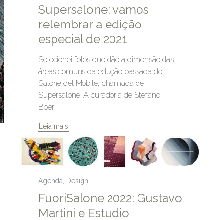
Supersalone: vamos
relembrar a edição
especial de 2021
Selecionei fotos que dão a dimensão das
áreas comuns da edução passada do
Salone del Mobile, chamada de
Supersalone. A curadoria de Stefano
Boeri…
Leia mais
Agenda
,
Design
FuoriSalone 2022: Gustavo
Martini e Estudio