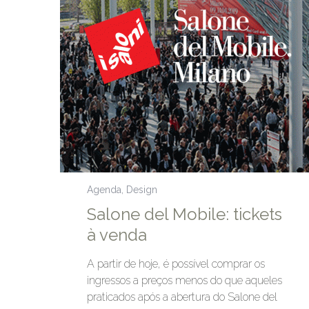
Agenda
,
Design
Salone del Mobile: tickets
à venda
A partir de hoje, é possível comprar os
ingressos a preços menos do que aqueles
praticados após a abertura do Salone del