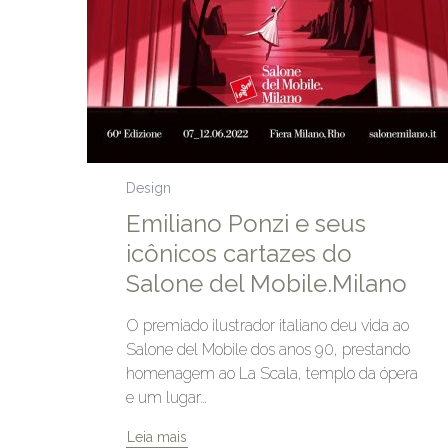
Design
Emiliano Ponzi e seus
icônicos cartazes do
Salone del Mobile.Milano
O premiado ilustrador italiano deu vida ao
Salone del Mobile dos anos 90, prestando
homenagem ao La Scala, templo da ópera
e um lugar…
Leia mais