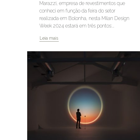
Marazzi, empresa de revestimentos que
conheci em função da feira do setor
realizada em Bolonha, nesta Milan Design
Week 2024 estará em três pontos:…
Leia mais