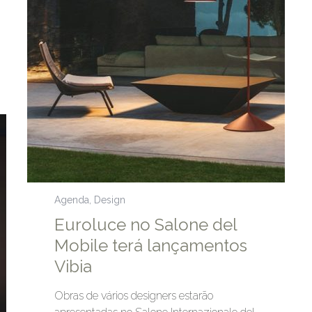
Agenda
,
Design
Euroluce no Salone del
Mobile terá lançamentos
Vibia
Obras de vários designers estarão