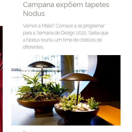
Campana expõem tapetes
Nodus
Vamos a Milão? Comece a se programar
para a Semana de Design 2022. Saiba que
a Nodus reuniu um time de criativos de
diferentes…
Leia mais