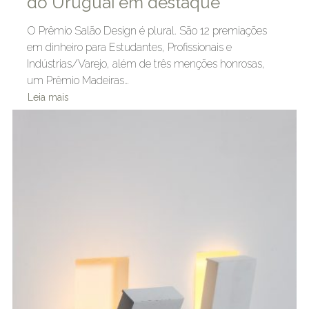
do Uruguai em destaque
O Prêmio Salão Design é plural. São 12 premiações
em dinheiro para Estudantes, Profissionais e
Indústrias/Varejo, além de três menções honrosas,
um Prêmio Madeiras…
Leia mais