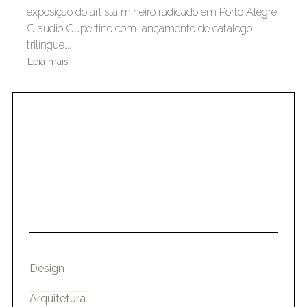
exposição do artista mineiro radicado em Porto Alegre
Claudio Cupertino com lançamento de catálogo
trilíngue….
Leia mais
Design
Arquitetura