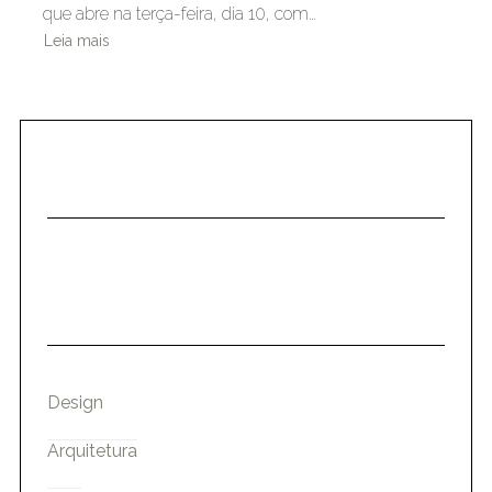
que abre na terça-feira, dia 10, com…
Leia mais
Design
Arquitetura