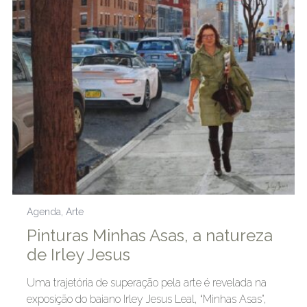
Agenda
,
Arte
Pinturas Minhas Asas, a natureza
de Irley Jesus
Uma trajetória de superação pela arte é revelada na
exposição do baiano Irley Jesus Leal, “Minhas Asas”,