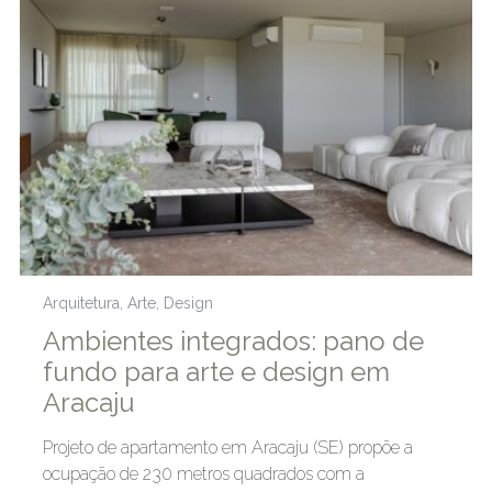
Arquitetura
,
Arte
,
Design
Ambientes integrados: pano de
fundo para arte e design em
Aracaju
Projeto de apartamento em Aracaju (SE) propõe a
ocupação de 230 metros quadrados com a