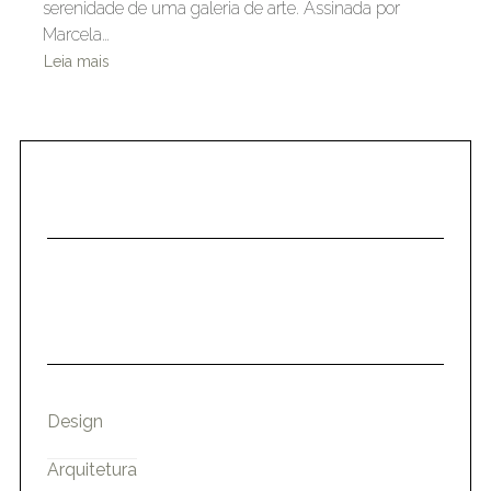
serenidade de uma galeria de arte. Assinada por
Marcela…
Leia mais
Design
Arquitetura