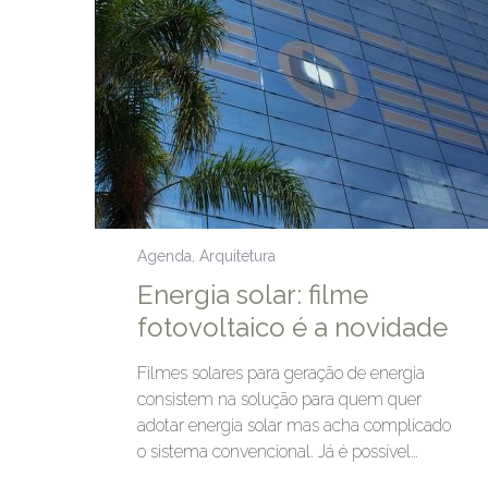
Agenda
,
Arquitetura
Energia solar: filme
fotovoltaico é a novidade
Filmes solares para geração de energia
consistem na solução para quem quer
adotar energia solar mas acha complicado
o sistema convencional. Já é possível…