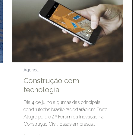
Agenda
Construção com
tecnologia
Dia 4 de julho algumas das principais
construtechs brasileiras estarão em Porto
Alegre para o 2º Fórum da Inovação na
Construção Civil. Essas empresas…