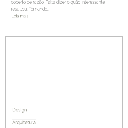
coberto de razão. Falta dizer o quão interessante
resultou. Tomando…
Leia mais
Design
Arquitetura