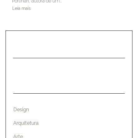
Portinari, autora de um…
Leia mais
Design
Arquitetura
Arte