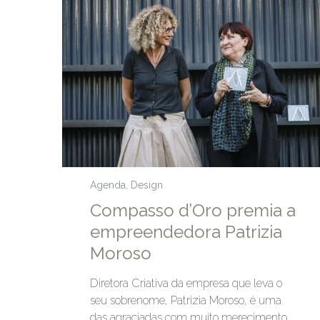
Agenda
,
Design
Compasso d’Oro premia a
empreendedora Patrizia
Moroso
Diretora Criativa da empresa que leva o
seu sobrenome, Patrizia Moroso, é uma
das agraciadas com muito merecimento