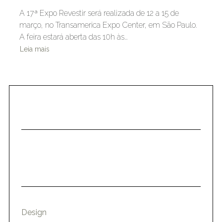
A 17ª Expo Revestir será realizada de 12 a 15 de
março, no Transamerica Expo Center, em São Paulo.
A feira estará aberta das 10h às…
Leia mais
Design