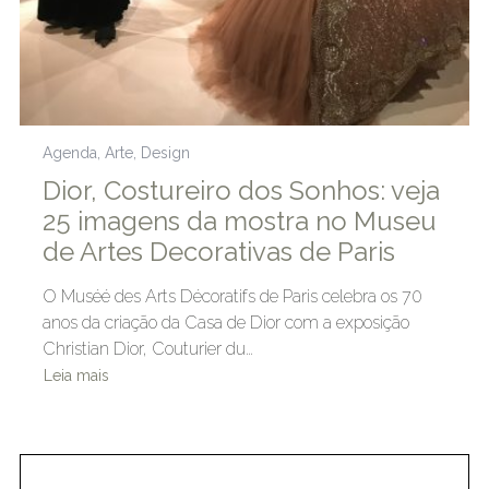
Agenda
,
Arte
,
Design
Dior, Costureiro dos Sonhos: veja
25 imagens da mostra no Museu
de Artes Decorativas de Paris
O Muséé des Arts Décoratifs de Paris celebra os 70
anos da criação da Casa de Dior com a exposição
Christian Dior, Couturier du…
Leia mais