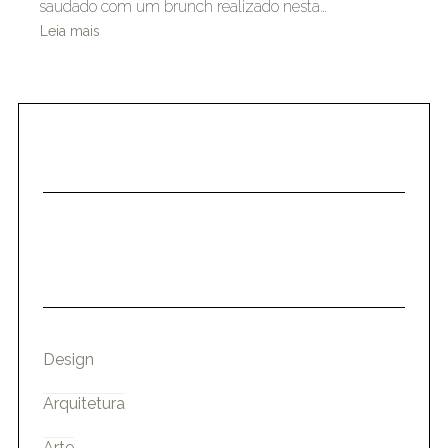
saudado com um brunch realizado nesta…
Leia mais
Design
Arquitetura
Arte