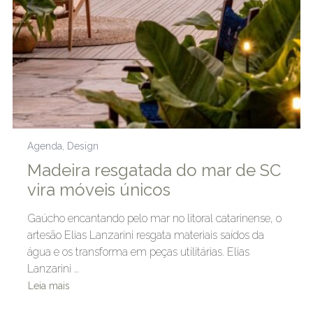
Agenda
,
Design
Madeira resgatada do mar de SC
vira móveis únicos
Gaúcho encantando pelo mar no litoral catarinense, o
artesão Elias Lanzarini resgata materiais saídos da
água e os transforma em peças utilitárias. Elias
Lanzarini …
Leia mais