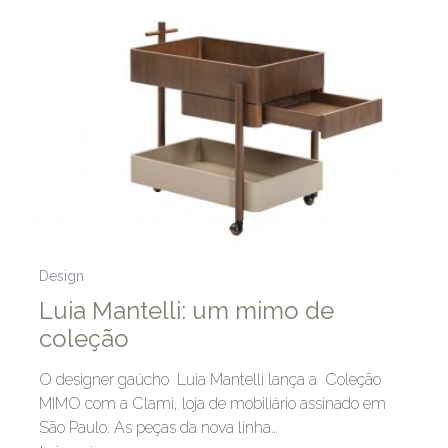
Design
Luia Mantelli: um mimo de
coleção
O designer gaúcho Luia Mantelli lança a Coleção
MIMO com a Clami, loja de mobiliário assinado em
São Paulo. As peças da nova linha…