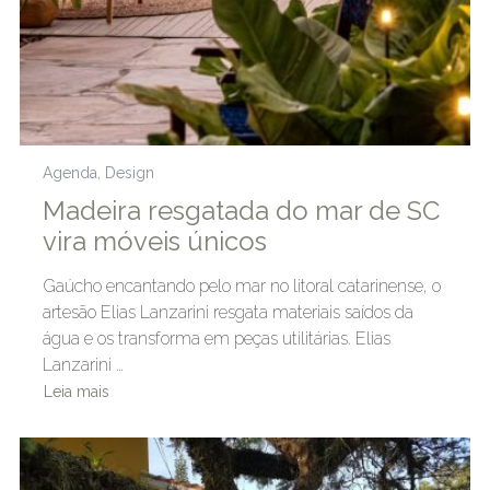
Agenda
,
Design
Madeira resgatada do mar de SC
vira móveis únicos
Gaúcho encantando pelo mar no litoral catarinense, o
artesão Elias Lanzarini resgata materiais saídos da
água e os transforma em peças utilitárias. Elias
Lanzarini …
Leia mais