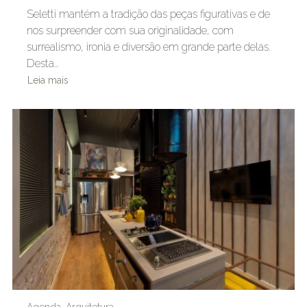
Seletti mantém a tradição das peças figurativas e de
nos surpreender com sua originalidade, com
surrealismo, ironia e diversão em grande parte delas.
Desta…
Leia mais
Agenda
,
Arquitetura