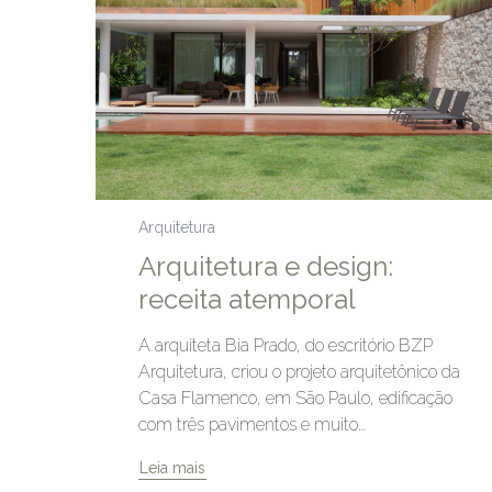
Arquitetura
Arquitetura e design:
receita atemporal
A arquiteta Bia Prado, do escritório BZP
Arquitetura, criou o projeto arquitetônico da
Casa Flamenco, em São Paulo, edificação
com três pavimentos e muito…
Leia mais