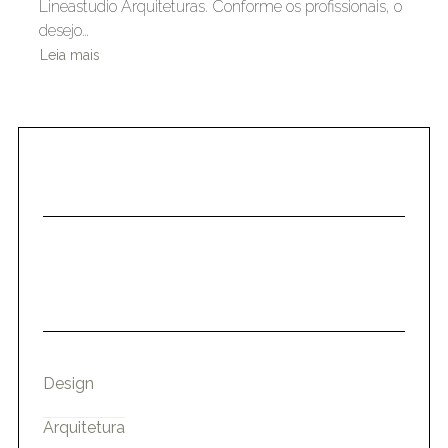
Lineastudio Arquiteturas. Conforme os profissionais, o
desejo…
Leia mais
Design
Arquitetura