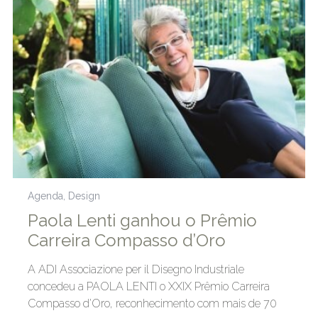
Agenda
,
Design
Paola Lenti ganhou o Prêmio
Carreira Compasso d’Oro
A ADI Associazione per il Disegno Industriale
concedeu a PAOLA LENTI o XXIX Prêmio Carreira
Compasso d’Oro, reconhecimento com mais de 70