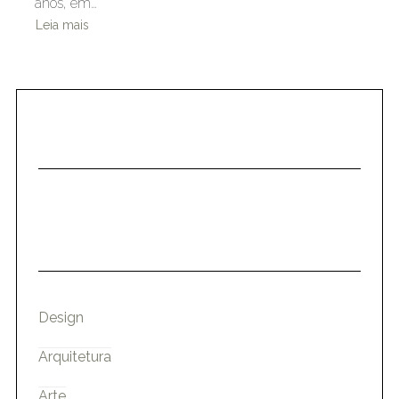
anos, em…
Leia mais
Design
Arquitetura
Arte