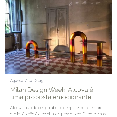
Agenda
,
Arte
,
Design
Milan Design Week: Alcova é
uma proposta emocionante
Alcova, hub de design aberto de 4 a 12 de setembro
em Milão não é o point mais próximo da Duomo, mas