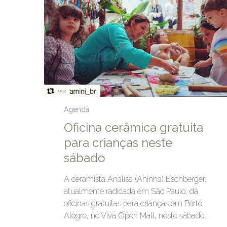
Agenda
Oficina cerâmica gratuita
para crianças neste
sábado
A ceramista Analisa (Aninha) Eschberger,
atualmente radicada em São Paulo, dá
oficinas gratuitas para crianças em Porto
Alegre, no Viva Open Mall, neste sábado,…