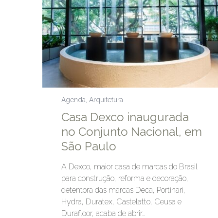
Agenda
,
Arquitetura
Casa Dexco inaugurada
no Conjunto Nacional, em
São Paulo
A Dexco, maior casa de marcas do Brasil
para construção, reforma e decoração,
detentora das marcas Deca, Portinari,
Hydra, Duratex, Castelatto, Ceusa e
Durafloor, acaba de abrir…