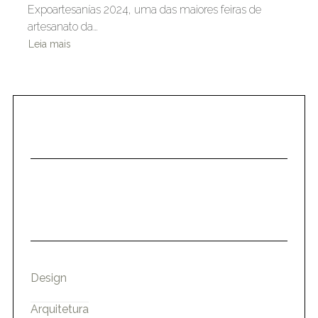
Expoartesanías 2024, uma das maiores feiras de
artesanato da…
Leia mais
Design
Arquitetura