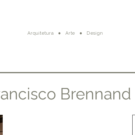
Arquitetura
Arte
Design
rancisco Brennand