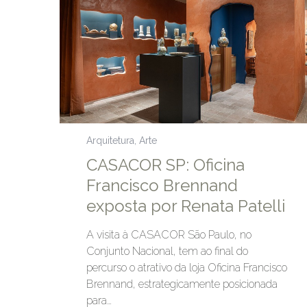
Arquitetura
,
Arte
CASACOR SP: Oficina
Francisco Brennand
exposta por Renata Patelli
A visita à CASACOR São Paulo, no
Conjunto Nacional, tem ao final do
percurso o atrativo da loja Oficina Francisco
Brennand, estrategicamente posicionada
para…