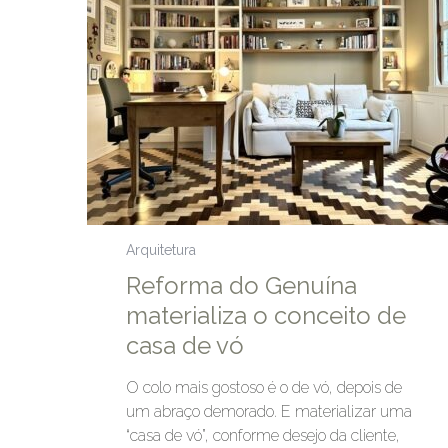
Arquitetura
Reforma do Genuína
materializa o conceito de
casa de vó
O colo mais gostoso é o de vó, depois de
um abraço demorado. E materializar uma
“casa de vó”, conforme desejo da cliente,